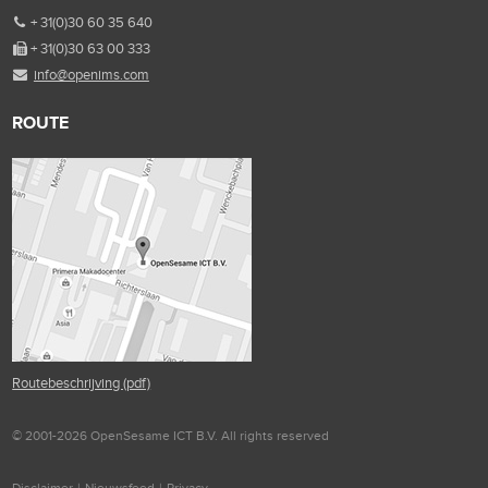
+ 31(0)30 60 35 640
+ 31(0)30 63 00 333
info@openims.com
ROUTE
Routebeschrijving (pdf)
© 2001-2026 OpenSesame ICT B.V. All rights reserved