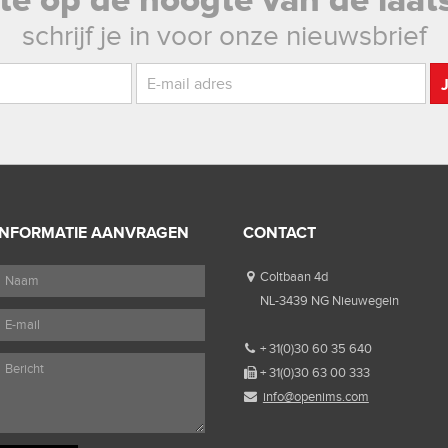
rste op de hoogte van de laat
schrijf je in voor onze nieuwsbrief
INFORMATIE AANVRAGEN
CONTACT
Coltbaan 4d
NL-3439 NG Nieuwegein
+ 31(0)30 60 35 640
+ 31(0)30 63 00 333
info@openims.com