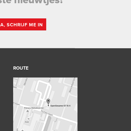
ste nieuwtjes?
JA, SCHRIJF ME IN
ROUTE