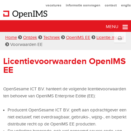
vacatures
informatie aanvragen
contact
engli
MENU
Home
Ontdek
Techniek
OpenIMS EE
Licentie model
Voorwaarden EE
Licentievoorwaarden OpenIMS
EE
OpenSesame ICT B.V. hanteert de volgende licentievoorwaarden
ten behoeve van OpenIMS Enterprise Editie (EE):
Producent OpenSesame ICT B.V. geeft aan opdrachtgever een
niet exclusief, niet overdraagbaar, gebruiks-, wijzig-, en beperkt
distributie recht op de OpenIMS EE producten.
De volledige broncode, ook wel genoemd source code, van