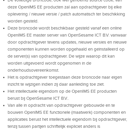
deze OpenIMS EE producten zal aan opdrachtgever bij elke
oplevering / nieuwe versie / patch automatisch ter beschikking
worden gesteld.
Deze broncode wordt beschikbaar gesteld vanaf een online
OpenIMS EE master server van OpenSesame ICT B.V. vanwaar
door opdrachtgever tevens updates, nieuwe versies en nieuwe
componenten kunnen worden opgehaald en geïnstalleerd op
de server(s) van opdrachtgever. De wijze waarop dit kan
worden uitgevoerd wordt opgenomen in de
onderhoudsovereenkomst.
Het is opdrachtgever toegestaan deze broncode naar eigen
inzicht te wijzigen indien zij daar aanleiding toe ziet.
Het intellectuele eigendom op de OpenIMS EE producten
berust bij OpenSesame ICT B.V..
Van alle in opdracht van opdrachtgever gebouwde en te
bouwen OpenIMS EE functionele (maatwerk) componenten en
applicaties berust het intellectuele eigendom bij opdrachtgever,
tenzij tussen partijen schriftelijk expliciet anders is