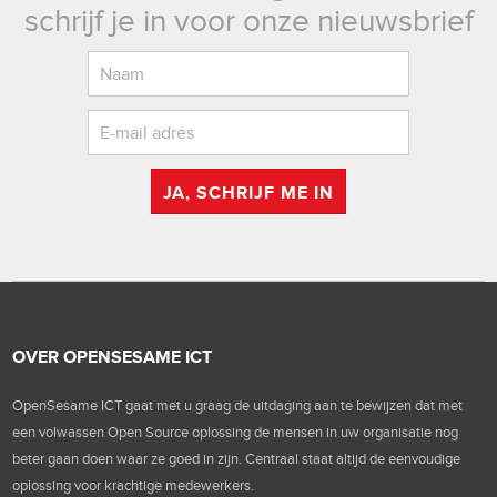
schrijf je in voor onze nieuwsbrief
JA, SCHRIJF ME IN
OVER OPENSESAME ICT
OpenSesame ICT gaat met u graag de uitdaging aan te bewijzen dat met
een volwassen Open Source oplossing de mensen in uw organisatie nog
beter gaan doen waar ze goed in zijn. Centraal staat altijd de eenvoudige
oplossing voor krachtige medewerkers.