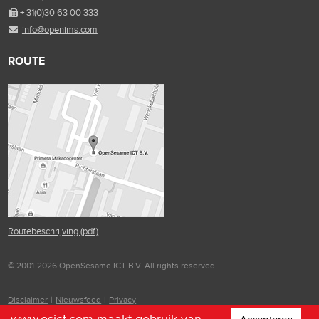
+ 31(0)30 63 00 333
info@openims.com
ROUTE
Routebeschrijving (pdf)
© 2001-2026 OpenSesame ICT B.V. All rights reserved
Disclaimer
|
Nieuwsfeed
|
Privacy