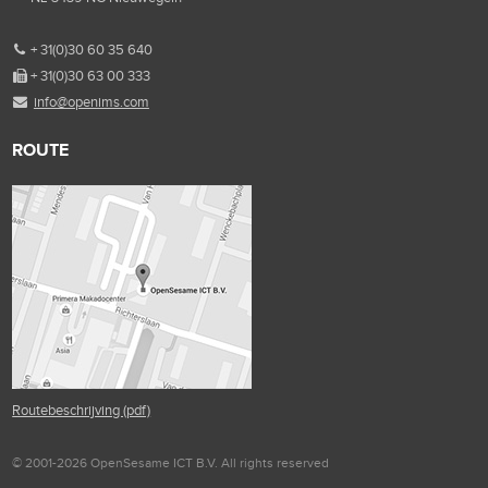
+ 31(0)30 60 35 640
+ 31(0)30 63 00 333
info@openims.com
ROUTE
Routebeschrijving (pdf)
© 2001-2026 OpenSesame ICT B.V. All rights reserved