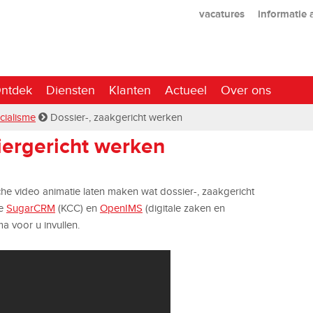
vacatures
informatie
ntdek
Diensten
Klanten
Actueel
Over ons
cialisme
Dossier-, zaakgericht werken
iergericht werken
he video animatie laten maken wat dossier-, zaakgericht
de
SugarCRM
(KCC) en
OpenIMS
(digitale zaken en
a voor u invullen.