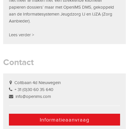
niet meer te maken met ‘een strekkende kilometer
papieren dossiers’ maar met OpenIMS DMS, gekoppeld
aan de Informatiesystemen Jeugdzorg IJ en IJZA (Zorg
Aanbieder).
Lees verder >
Contact
Coltbaan 4d Nieuwegein
+ 31 (0)30 60 35 640
info@openims.com
Informatieaanvraag