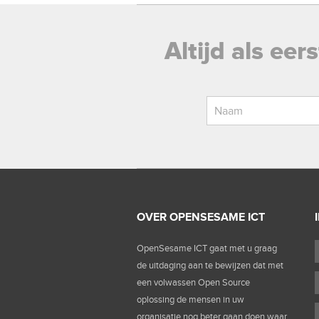
Altijd als ee
OVER OPENSESAME ICT
OpenSesame ICT gaat met u graag
de uitdaging aan te bewijzen dat met
een volwassen Open Source
oplossing de mensen in uw
organisatie nog beter gaan doen waar