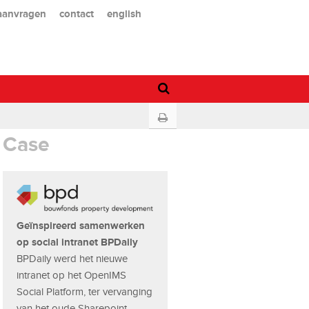
 aanvragen
contact
english
Case
Geïnspireerd samenwerken
op social intranet BPDaily
BPDaily werd het nieuwe
intranet op het OpenIMS
Social Platform, ter vervanging
van het oude Sharepoint