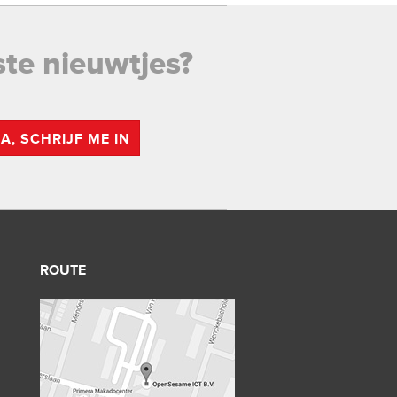
ste nieuwtjes?
JA, SCHRIJF ME IN
ROUTE