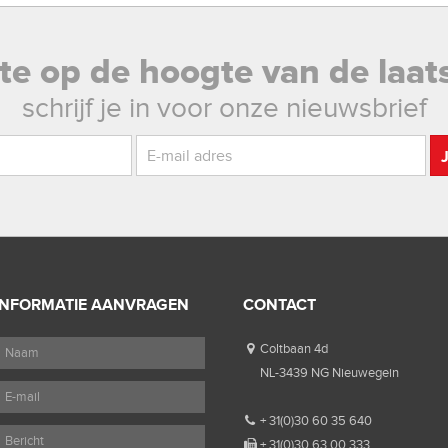
rste op de hoogte van de laat
schrijf je in voor onze nieuwsbrief
INFORMATIE AANVRAGEN
CONTACT
Coltbaan 4d
NL-3439 NG Nieuwegein
+ 31(0)30 60 35 640
+ 31(0)30 63 00 333