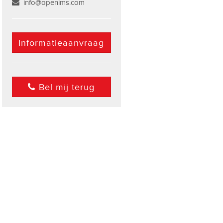
info@openims.com
Informatieaanvraag
Bel mij terug