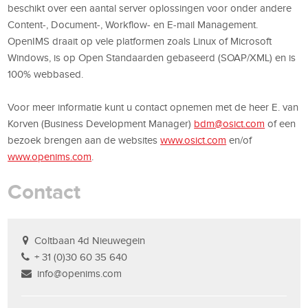
beschikt over een aantal server oplossingen voor onder andere
Content-, Document-, Workflow- en E-mail Management.
OpenIMS draait op vele platformen zoals Linux of Microsoft
Windows, is op Open Standaarden gebaseerd (SOAP/XML) en is
100% webbased.
Voor meer informatie kunt u contact opnemen met de heer E. van
Korven (Business Development Manager)
bdm@osict.com
of een
bezoek brengen aan de websites
www.osict.com
en/of
www.openims.com
.
Contact
Coltbaan 4d Nieuwegein
+ 31 (0)30 60 35 640
info@openims.com