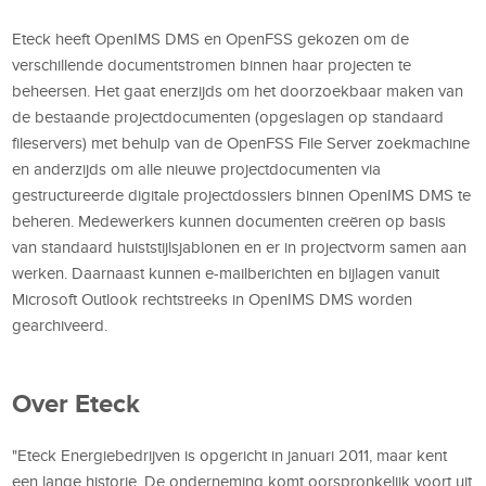
Eteck heeft OpenIMS DMS en OpenFSS gekozen om de
verschillende documentstromen binnen haar projecten te
beheersen. Het gaat enerzijds om het doorzoekbaar maken van
de bestaande projectdocumenten (opgeslagen op standaard
fileservers) met behulp van de OpenFSS File Server zoekmachine
en anderzijds om alle nieuwe projectdocumenten via
gestructureerde digitale projectdossiers binnen OpenIMS DMS te
beheren. Medewerkers kunnen documenten creëren op basis
van standaard huiststijlsjablonen en er in projectvorm samen aan
werken. Daarnaast kunnen e-mailberichten en bijlagen vanuit
Microsoft Outlook rechtstreeks in OpenIMS DMS worden
gearchiveerd.
Over Eteck
"Eteck Energiebedrijven is opgericht in januari 2011, maar kent
een lange historie. De onderneming komt oorspronkelijk voort uit