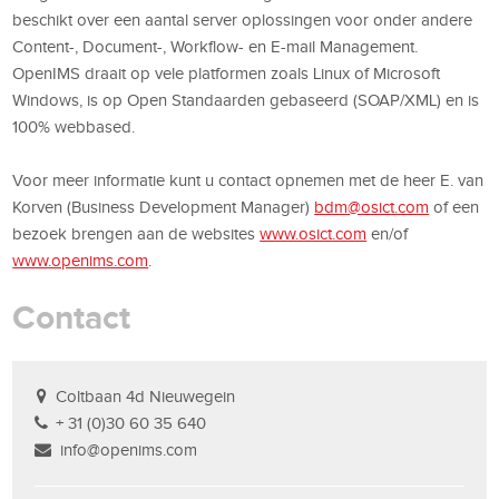
beschikt over een aantal server oplossingen voor onder andere
Content-, Document-, Workflow- en E-mail Management.
OpenIMS draait op vele platformen zoals Linux of Microsoft
Windows, is op Open Standaarden gebaseerd (SOAP/XML) en is
100% webbased.
Voor meer informatie kunt u contact opnemen met de heer E. van
Korven (Business Development Manager)
bdm@osict.com
of een
bezoek brengen aan de websites
www.osict.com
en/of
www.openims.com
.
Contact
Coltbaan 4d Nieuwegein
+ 31 (0)30 60 35 640
info@openims.com