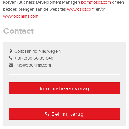
Korven (Business Development Manager)
bdm@osict.com
of een
bezoek brengen aan de websites
www.osict.com
en/of
www.openims.com
.
Contact
Coltbaan 4d Nieuwegein
+ 31 (0)30 60 35 640
info@openims.com
Informatieaanvraag
Bel mij terug