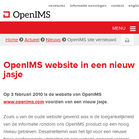
vacatures
informatie aanvragen
contact
engli
MENU
Home
Actueel
Nieuws
OpenIMS site vernieuwd
OpenIMS website in een nieuw
jasje
Op 3 februari 2010 is de website van OpenIMS
www.openims.com
voorzien van een nieuw jasje.
Zoals u van de oude website gewend was is de toegankelijkheid
van de informatie rondom ons OpenIMS product op een hoog
niveau gebleven. Desalniettemin was het tijd voor een nieuwe
frisse professionele uitstraling en een website opgezet volgens