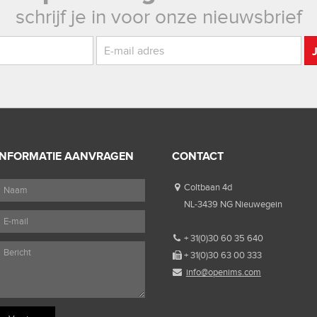
schrijf je in voor onze nieuwsbrief
INFORMATIE AANVRAGEN
CONTACT
Coltbaan 4d
NL-3439 NG Nieuwegein
+ 31(0)30 60 35 640
+ 31(0)30 63 00 333
info@openims.com