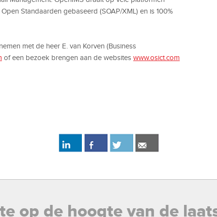
 op Open Standaarden gebaseerd (SOAP/XML) en is 100%
pnemen met de heer E. van Korven (Business
m
of een bezoek brengen aan de websites
www.osict.com
rste op de hoogte van de laat