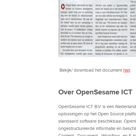
Bekijk/ download het document
hier
.
Over OpenSesame ICT
OpenSesame ICT B.V. is een Nederlands 
oplossingen op het Open Source platf
standaard software beschikbaar. OpenI
ongestructureerde informatie en beschi
Content-, Document-, Workflow- en E-