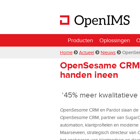
Producten
Oplossingen
O
Home
Actueel
Nieuws
OpenSes
OpenSesame CRM 
handen ineen
‘45% meer kwalitatieve 
OpenSesame
CRM en Pardot slaan de ha
OpenSesame
CRM, partner van SugarCR
automation, klantprofielen en moderne 
Maarseveen, strategisch directeur van
het analyseren van klantgedrag en daa