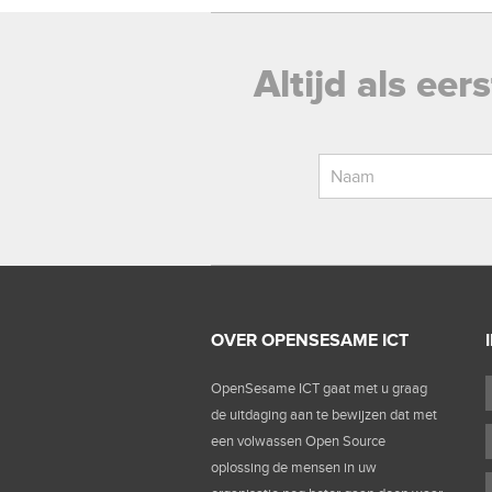
Altijd als ee
OVER OPENSESAME ICT
OpenSesame ICT gaat met u graag
de uitdaging aan te bewijzen dat met
een volwassen Open Source
oplossing de mensen in uw