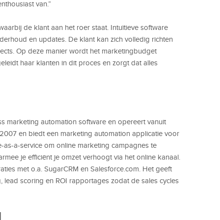
nthousiast van.”
arbij de klant aan het roer staat. Intuïtieve software
nderhoud en updates. De klant kan zich volledig richten
pects. Op deze manier wordt het marketingbudget
eidt haar klanten in dit proces en zorgt dat alles
ess marketing automation software en opereert vanuit
n 2007 en biedt een marketing automation applicatie voor
re-as-a-service om online marketing campagnes te
rmee je efficiënt je omzet verhoogt via het online kanaal.
raties met o.a. SugarCRM en Salesforce.com. Het geeft
g, lead scoring en ROI rapportages zodat de sales cycles
M