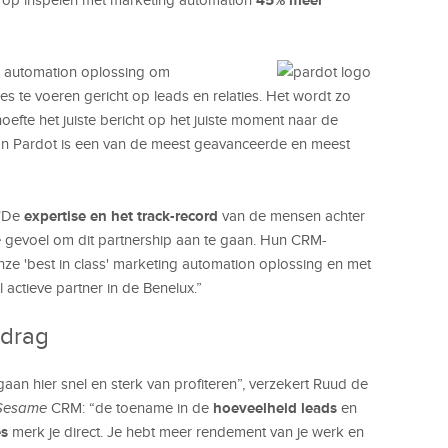
g automation oplossing om
 te voeren gericht op leads en relaties. Het wordt zo
efte het juiste bericht op het juiste moment naar de
van Pardot is een van de meest geavanceerde en meest
expertise en het track-record
 "De
van de mensen achter
 gevoel om dit partnership aan te gaan. Hun CRM-
ze 'best in class' marketing automation oplossing en met
tieve partner in de Benelux.”
edrag
aan hier snel en sterk van profiteren”, verzekert Ruud de
hoeveelheid leads
Sesame
CRM: “de toename in de
en
es
merk je direct. Je hebt meer rendement van je werk en