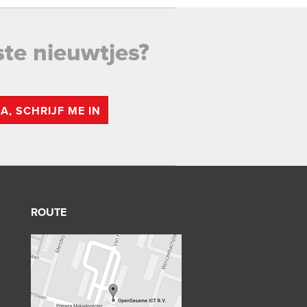
ste nieuwtjes?
JA, SCHRIJF ME IN
ROUTE