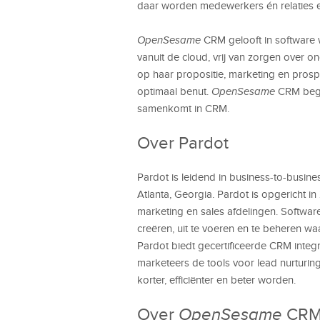
daar worden medewerkers én relaties e
OpenSesame
CRM gelooft in software wa
vanuit de cloud, vrij van zorgen over o
op haar propositie, marketing en pros
optimaal benut.
OpenSesame
CRM begel
samenkomt in CRM.
Over Pardot
Pardot is leidend in business-to-busin
Atlanta, Georgia. Pardot is opgericht i
marketing en sales afdelingen. Softwa
creëren, uit te voeren en te beheren waa
Pardot biedt gecertificeerde CRM integ
marketeers de tools voor lead nurturin
korter, efficiënter en beter worden.
Over
OpenSesame
CR