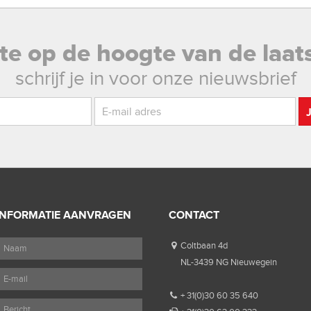
rste op de hoogte van de laat
schrijf je in voor onze nieuwsbrief
INFORMATIE AANVRAGEN
CONTACT
Coltbaan 4d
NL-3439 NG Nieuwegein
+ 31(0)30 60 35 640