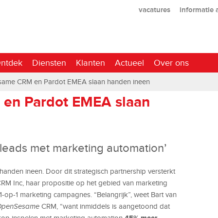
vacatures
informatie
ntdek
Diensten
Klanten
Actueel
Over ons
ame CRM en Pardot EMEA slaan handen ineen
en Pardot EMEA slaan
leads met marketing automation’
nden ineen. Door dit strategisch partnership versterkt
M Inc, haar propositie op het gebied van marketing
1-op-1 marketing campagnes. “Belangrijk”, weet Bart van
OpenSesame
CRM, “want inmiddels is aangetoond dat
45% meer
rop inspelen met marketing automation