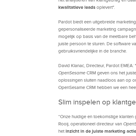
kwalitatieve leads
oplevert".
Pardot biedt een uitgebreide marketin
gepersonaliseerde marketing campagnes
mogelijk op basis van de meetbare beho
juiste persoon te sturen. De software 
gebruiksvriendelijke in de branche.
David Klanac, Directeur, Pardot EMEA:
OpenSesame
CRM geven ons het juiste
oplossingen sluiten naadloos aan op on
OpenSesame CRM hebben we een heel ac
Slim inspelen op klantg
“Onze huidige en toekomstige klanten g
Rooij, operationeel directeur van
Open
inzicht in de juiste marketing acti
het