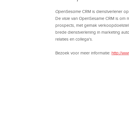
OpenSesame
CRM is dienstverlener op
De visie van OpenSesame CRM is om met
prospects, met gemak verkoopdoelstel
brede dienstverlening in marketing aut
relaties en collega's.
Bezoek voor meer informatie:
http://w