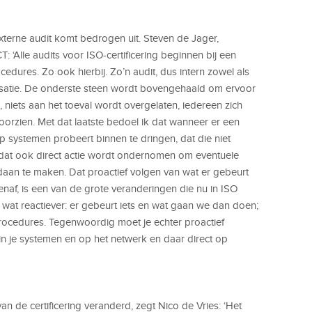
xterne audit komt bedrogen uit. Steven de Jager,
 ‘Alle audits voor ISO-certificering beginnen bij een
edures. Zo ook hierbij. Zo’n audit, dus intern zowel als
nisatie. De onderste steen wordt bovengehaald om ervoor
 niets aan het toeval wordt overgelaten, iedereen zich
voorzien. Met dat laatste bedoel ik dat wanneer er een
op systemen probeert binnen te dringen, dat die niet
 dat ook direct actie wordt ondernomen om eventuele
aan te maken. Dat proactief volgen van wat er gebeurt
tenaf, is een van de grote veranderingen die nu in ISO
wat reactiever: er gebeurt iets en wat gaan we dan doen;
rocedures. Tegenwoordig moet je echter proactief
n in je systemen en op het netwerk en daar direct op
van de certificering veranderd, zegt Nico de Vries: ‘Het