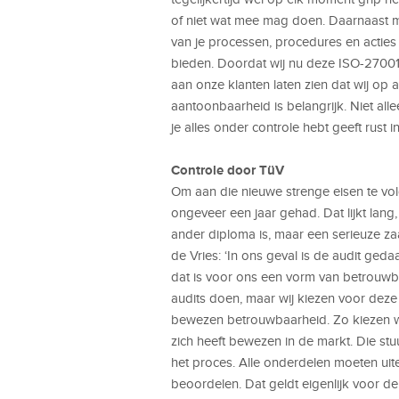
of niet wat mee mag doen. Daarnaast moe
van je processen, procedures en acties
bieden. Doordat wij nu deze ISO-27001 
aan onze klanten laten zien dat wij op 
aantoonbaarheid is belangrijk. Niet all
je alles onder controle hebt geeft rust in
Controle door T
üV
Om aan die nieuwe strenge eisen te v
ongeveer een jaar gehad. Dat lijkt lang,
ander diploma is, maar een serieuze za
de Vries: ‘In ons geval is de audit ged
dat is voor ons een vorm van betrouwbaa
audits doen, maar wij kiezen voor deze
bewezen betrouwbaarheid. Zo kiezen we 
zich heeft bewezen in de markt. Die stuu
het proces. Alle onderdelen moeten uit
beoordelen. Dat geldt eigenlijk voor de