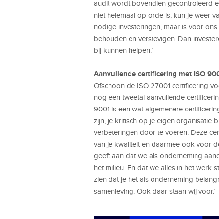
audit wordt bovendien gecontroleerd en
niet helemaal op orde is, kun je weer v
nodige investeringen, maar is voor ons
behouden en verstevigen. Dan investeren
bij kunnen helpen.’
Aanvullende certificering met ISO 90
Ofschoon de ISO 27001 certificering v
nog een tweetal aanvullende certificer
9001 is een wat algemenere certificerin
zijn, je kritisch op je eigen organisatie 
verbeteringen door te voeren. Deze cer
van je kwaliteit en daarmee ook voor de
geeft aan dat we als onderneming aan
het milieu. En dat we alles in het werk 
zien dat je het als onderneming belangr
samenleving. Ook daar staan wij voor.’