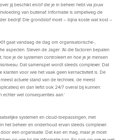
ver jij beschikt en/of die je in beheer hebt via jouw
eïnvloeding van buitenaf. Informatie is simpelweg de
der bedrijf. Die grondstof moet – bijna koste wat kost –
7001 gaat vandaag de dag om organisatorische-,
he aspecten. Steven de Jager: ‘Al die factoren bepalen
at, hoe je de systemen controleert en hoe je je mensen
ennisniveau. Dat samenspel wordt steeds complexer. Dat
e klanten voor wie het vaak geen kernactiviteit is. De
 meest actuele stand van de techniek, de meest
icaties) en dan liefst ook 24/7 overal bij kunnen:
n echter wel consequenties aan.’
aatselijke systemen en cloud-toepassingen, met
en het beheer en onderhoud ervan steeds complexer.
d door een organisatie. Dat kan en mag, maar je moet
ebben op wie bij die informatie kan. En ook op wie er wel