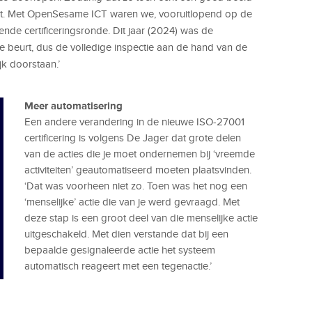
bt. Met OpenSesame ICT waren we, vooruitlopend op de
nde certificeringsronde. Dit jaar (2024) was de
de beurt, dus de volledige inspectie aan de hand van de
jk doorstaan.’
Meer automatisering
Een andere verandering in de nieuwe ISO-27001
certificering is volgens De Jager dat grote delen
van de acties die je moet ondernemen bij ‘vreemde
activiteiten’ geautomatiseerd moeten plaatsvinden.
‘Dat was voorheen niet zo. Toen was het nog een
‘menselijke’ actie die van je werd gevraagd. Met
deze stap is een groot deel van die menselijke actie
uitgeschakeld. Met dien verstande dat bij een
bepaalde gesignaleerde actie het systeem
automatisch reageert met een tegenactie.’