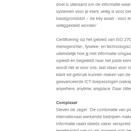
doel is uiteraard om de informatie waaro
systemen voor je klant, veilig is voor b
basisgrondstof – de key asset - voor ie
veiliggesteld worden.’
Certificering op het gebied van ISO 2
mensgerichte-, fysieke- en technologisc
uiteindelijk hoe jij met informatie omga
opleidt en begeleidt naar het juiste k
wordt het al voor ons, laat staan voor d
klant wil gebruik kunnen maken van de
geavanceerde ICT-toepassingen (vakappl
anywhere, anytime, anyplace. Daar zitte
Complexer
Steven de Jager: ‘De combinatie van pl
internationaal werkende bedrijven mak
Informatie raakt steeds vaker versprei
tegelijkertijd wel op elk moment grip h