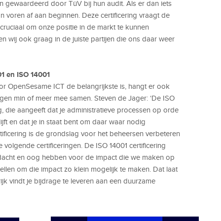
 gewaardeerd door TüV bij hun audit. Als er dan iets
an voren af aan beginnen. Deze certificering vraagt de
 cruciaal om onze positie in de markt te kunnen
 wij ook graag in de juiste partijen die ons daar weer
01 en ISO 14001
oor OpenSesame ICT de belangrijkste is, hangt er ook
ingen min of meer mee samen. Steven de Jager: ‘De ISO
g, die aangeeft dat je administratieve processen op orde
blijft en dat je in staat bent om daar waar nodig
tificering is de grondslag voor het beheersen verbeteren
 volgende certificeringen. De ISO 14001 certificering
dacht en oog hebben voor de impact die we maken op
stellen om die impact zo klein mogelijk te maken. Dat laat
ijk vindt je bijdrage te leveren aan een duurzame