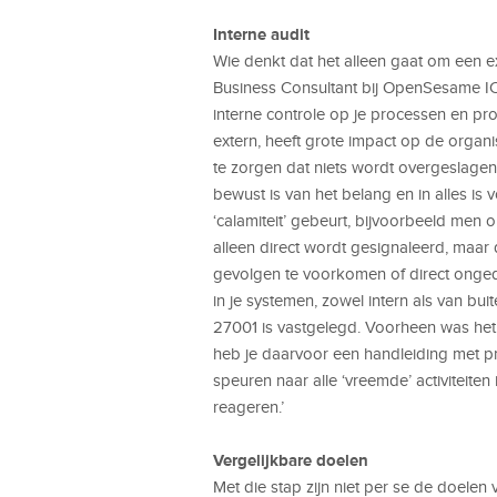
Interne audit
Wie denkt dat het alleen gaat om een e
Business Consultant bij OpenSesame ICT:
interne controle op je processen en proc
extern, heeft grote impact op de orga
te zorgen dat niets wordt overgeslagen,
bewust is van het belang en in alles is 
‘calamiteit’ gebeurt, bijvoorbeeld men 
alleen direct wordt gesignaleerd, maar
gevolgen te voorkomen of direct onged
in je systemen, zowel intern als van bui
27001 is vastgelegd. Voorheen was het 
heb je daarvoor een handleiding met p
speuren naar alle ‘vreemde’ activiteite
reageren.’
Vergelijkbare doelen
Met die stap zijn niet per se de doelen 