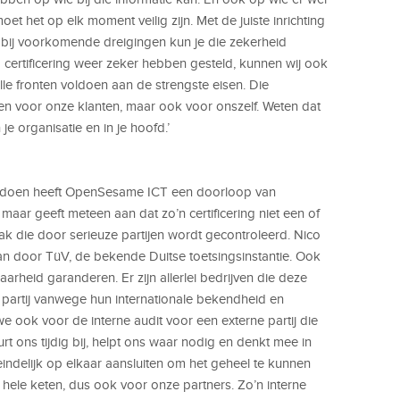
t het op elk moment veilig zijn. Met de juiste inrichting
 bij voorkomende dreigingen kun je die zekerheid
certificering weer zeker hebben gesteld, kunnen wij ook
alle fronten voldoen aan de strengste eisen. Die
een voor onze klanten, maar ook voor onszelf. Weten dat
 je organisatie en in je hoofd.’
oldoen heeft OpenSesame ICT een doorloop van
 maar geeft meteen aan dat zo’n certificering niet een of
ak die door serieuze partijen wordt gecontroleerd. Nico
aan door TüV, de bekende Duitse toetsingsinstantie. Ook
rheid garanderen. Er zijn allerlei bedrijven die deze
 partij vanwege hun internationale bekendheid en
ook voor de interne audit voor een externe partij die
rt ons tijdig bij, helpt ons waar nodig en denkt mee in
eindelijk op elkaar aansluiten om het geheel te kunnen
 hele keten, dus ook voor onze partners. Zo’n interne