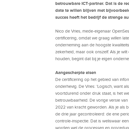
betrouwbare ICT-partner. Dat is de 
date te willen blijven met bijvoorbee
succes heeft het bedrijf de strenge au
Nico de Vries, mede-eigenaar OpenSesa
certificering, omdat we graag willen la
onderneming aan de hoogste kwaliteitse
zekerheid, maar ook onszelf. Als je wilt 
houden, begint dat bij je eigen ondern
Aangescherpte eisen
De certificering op het gebied van info
onderhevig. De Vries: ‘Logisch, want al
voortdurend onder druk staat, is het we
betrouwbaarheid. De vorige versie van d
2022 van kracht geworden. Als je als b
de drie jaar gecontroleerd: de ene peri
controle-inspectie. Dat is weliswaar e
worden wel de processen en procedure