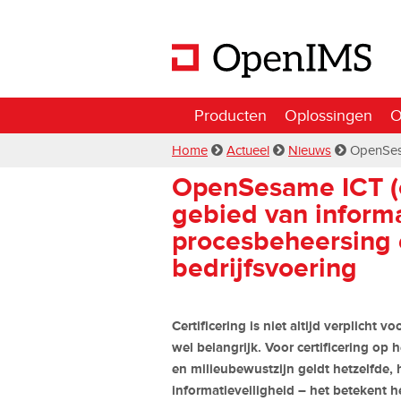
Producten
Oplossingen
O
Home
Actueel
Nieuws
OpenSesa
OpenSesame ICT (o
gebied van informa
procesbeheersing 
bedrijfsvoering
Certificering is niet altijd verplicht
wel belangrijk. Voor certificering op
en milieubewustzijn geldt hetzelfde, h
informatieveiligheid – het betekent h