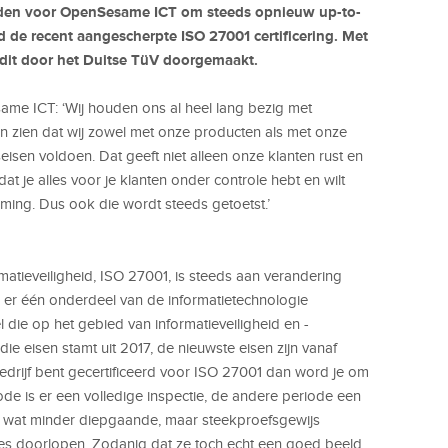
reden voor OpenSesame ICT om steeds opnieuw up-to-
ld de recent aangescherpte ISO 27001 certificering. Met
dit door het Duitse T
üV doorgemaakt.
me ICT: ‘Wij houden ons al heel lang bezig met
ten zien dat wij zowel met onze producten als met onze
isen voldoen. Dat geeft niet alleen onze klanten rust en
dat je alles voor je klanten onder controle hebt en wilt
eming. Dus ook die wordt steeds getoetst.’
rmatieveiligheid, ISO 27001, is steeds aan verandering
s er één onderdeel van de informatietechnologie
l die op het gebied van informatieveiligheid en -
ie eisen stamt uit 2017, de nieuwste eisen zijn vanaf
edrijf bent gecertificeerd voor ISO 27001 dan word je om
ode is er een volledige inspectie, de andere periode een
en wat minder diepgaande, maar steekproefsgewijs
s doorlopen. Zodanig dat ze toch echt een goed beeld