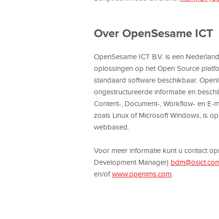
Over OpenSesame ICT
OpenSesame ICT B.V. is een Nederlands 
oplossingen op het Open Source platf
standaard software beschikbaar. OpenI
ongestructureerde informatie en beschi
Content-, Document-, Workflow- en E-
zoals Linux of Microsoft Windows, is
webbased.
Voor meer informatie kunt u contact o
Development Manager)
bdm@osict.co
en/of
www.openims.com
.