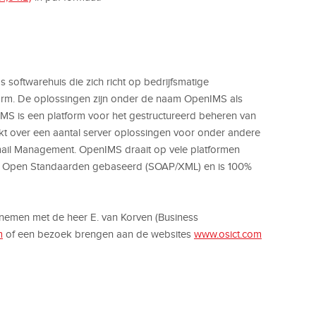
softwarehuis die zich richt op bedrijfsmatige
orm. De oplossingen zijn onder de naam OpenIMS als
MS is een platform voor het gestructureerd beheren van
kt over een aantal server oplossingen voor onder andere
mail Management. OpenIMS draait op vele platformen
 op Open Standaarden gebaseerd (SOAP/XML) en is 100%
pnemen met de heer E. van Korven (Business
m
of een bezoek brengen aan de websites
www.osict.com