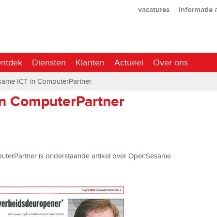
vacatures
informatie
ntdek
Diensten
Klanten
Actueel
Over ons
ame ICT in ComputerPartner
n ComputerPartner
mputerPartner is onderstaande artikel over OpenSesame