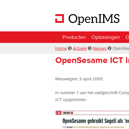
Producten
Oplossingen
O
Home
Actueel
Nieuws
OpenSes
OpenSesame ICT i
Nieuwegein, 5 april 2005.
In nummer 7 van het vaktijdschrift Co
ICT opgenomen.