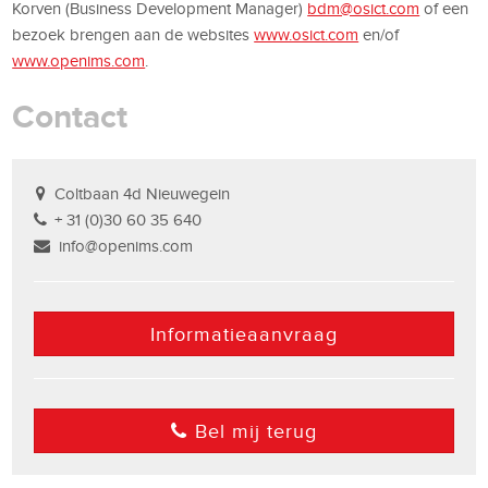
Korven (Business Development Manager)
bdm@osict.com
of een
bezoek brengen aan de websites
www.osict.com
en/of
www.openims.com
.
Contact
Coltbaan 4d Nieuwegein
+ 31 (0)30 60 35 640
info@openims.com
Informatieaanvraag
Bel mij terug