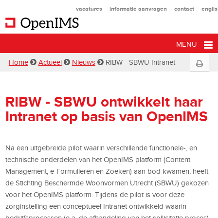
vacatures
informatie aanvragen
contact
engli
MENU
Home
Actueel
Nieuws
RIBW - SBWU Intranet
RIBW - SBWU ontwikkelt haar
Intranet op basis van OpenIMS
Na een uitgebreide pilot waarin verschillende functionele-, en
technische onderdelen van het OpenIMS platform (Content
Management, e-Formulieren en Zoeken) aan bod kwamen, heeft
de Stichting Beschermde Woonvormen Utrecht (SBWU) gekozen
voor het OpenIMS platform. Tijdens de pilot is voor deze
zorginstelling een conceptueel Intranet ontwikkeld waarin
bedrijfsprocessen (o.a. de afhandeling van het sollicitatie proces),