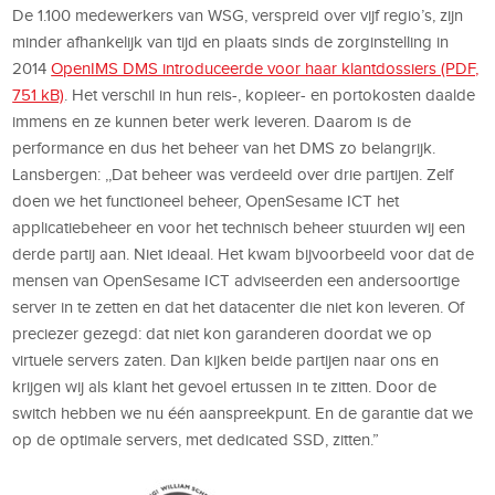
De 1.100 medewerkers van WSG, verspreid over vijf regio’s, zijn
minder afhankelijk van tijd en plaats sinds de zorginstelling in
2014
OpenIMS DMS introduceerde voor haar klantdossiers (PDF,
751 kB)
. Het verschil in hun reis-, kopieer- en portokosten daalde
immens en ze kunnen beter werk leveren. Daarom is de
performance en dus het beheer van het DMS zo belangrijk.
Lansbergen: ,,Dat beheer was verdeeld over drie partijen. Zelf
doen we het functioneel beheer, OpenSesame ICT het
applicatiebeheer en voor het technisch beheer stuurden wij een
derde partij aan. Niet ideaal. Het kwam bijvoorbeeld voor dat de
mensen van OpenSesame ICT adviseerden een andersoortige
server in te zetten en dat het datacenter die niet kon leveren. Of
preciezer gezegd: dat niet kon garanderen doordat we op
virtuele servers zaten. Dan kijken beide partijen naar ons en
krijgen wij als klant het gevoel ertussen in te zitten. Door de
switch hebben we nu één aanspreekpunt. En de garantie dat we
op de optimale servers, met dedicated SSD, zitten.”