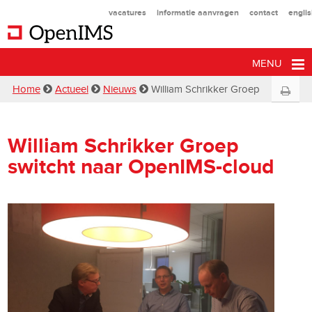
vacatures
informatie aanvragen
contact
engli
MENU
Home
Actueel
Nieuws
William Schrikker Groep
William Schrikker Groep
switcht naar OpenIMS-cloud