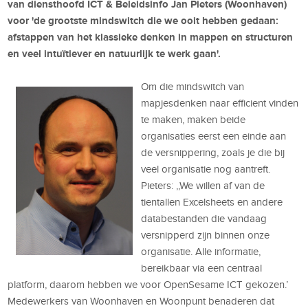
van diensthoofd ICT & Beleidsinfo Jan Pieters (Woonhaven)
voor 'de grootste mindswitch die we ooit hebben gedaan:
afstappen van het klassieke denken in mappen en structuren
en veel intuïtiever en natuurlijk te werk gaan'.
Om die mindswitch van
mapjesdenken naar efficient vinden
te maken, maken beide
organisaties eerst een einde aan
de versnippering, zoals je die bij
veel organisatie nog aantreft.
Pieters: ,,We willen af van de
tientallen Excelsheets en andere
databestanden die vandaag
versnipperd zijn binnen onze
organisatie. Alle informatie,
bereikbaar via een centraal
platform, daarom hebben we voor OpenSesame ICT gekozen.’
Medewerkers van Woonhaven en Woonpunt benaderen dat