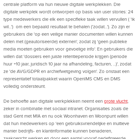
centrale platform via hun nieuwe digitale werkplekken. Die
digitale werkplek wordt ontworpen op basis van user stories: 24
type medewerkers die elk een specifieke taak willen vervullen ( 'ik
wil...') om een bepaald resultaat te behalen ('zodat...'). Zo zijn er
gebruikers die 'op een veilige manier documenten willen kunnen
delen met (geautoriseerde) externen', zodat zij 'geen publieke
media moeten gebruiken voor gevoelige info'. En gebruikers die
willen dat 'dossiers een juiste retentieperiode krijgen (periode
huur +10 jaar, juridisch 10 jaar na afhandeling, facturen, ...)', zodat
ze 'de AVG/GDPR en archiefwetgeving volgen'. Zo onstaat een
representatief totaalpakket waarin OpenIMS CMS en DMS
volledig ondersteunt.
De behoefte aan digitale werkplekken neemt een
grote vlucht
,
zeker in combinatie met sociaal intranet. Organisaties zoals de
stad Gent met M!A en nu ook Woonhaven en Woonpunt willen
dat hun medewerkers op 'een gebruiksvriendelijke en inuïtieve
manier bedrijfs- en klantinformatie kunnen benaderen,
zaakgericht werken en door een aantal vooraf gedefinieerde