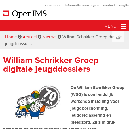
vacatures
informatie aanvragen
contact
engli
MENU
Home
Actueel
Nieuws
William Schrikker Groep digitale
jeugddossiers
William Schrikker Groep
digitale jeugddossiers
De William Schrikker Groep
(WSG) is een landelijk
werkende instelling voor
jeugdbescherming,
jeugdreclassering en
pleegzorg. Zij zijn druk
bezig met de ingebruikname van OpenIMS DMS.